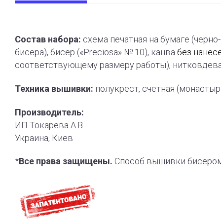
Состав набора:
схема печатная на бумаге (черно
бисера), бисер («Preciosa» № 10), канва
без нанес
соответствующему размеру работы), нитковдева
Техника вышивки:
полукрест, счетная (монасты
Производитель:
ИП Токарева А.В.
Украина, Киев
*
Все права защищены.
Способ вышивки бисером