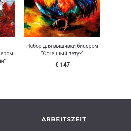
Набор для вышивки бисером
Набор 
сером
“Огненный петух”
“Т
н”
€
147
ARBEITSZEIT