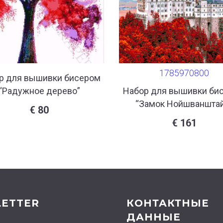
1785970800
р для вышивки бисером
“Радужное дерево”
Набор для вышивки би
“Замок Нойшванштай
€
80
€
161
ETTER
КОНТАКТНЫЕ
ДАННЫЕ