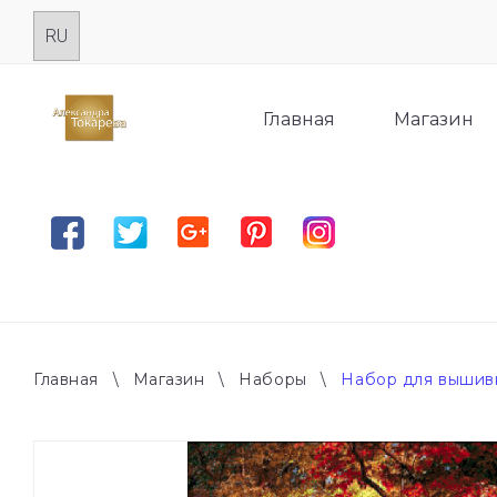
Skip
to
content
Главная
Магазин
Facebook
Twitter
Google plus
Pinterest
Instagram
Главная
\
Магазин
\
Наборы
\
Набор для вышив