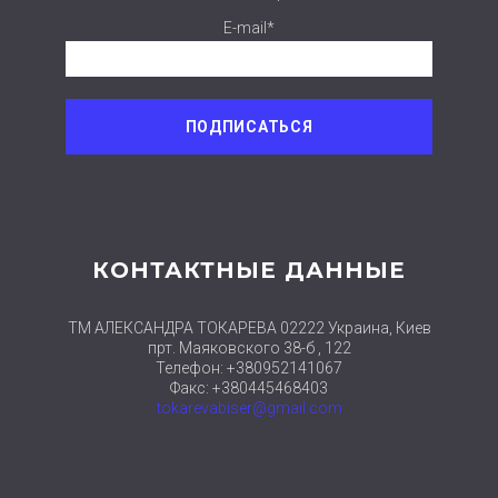
E-mail*
КОНТАКТНЫЕ ДАННЫЕ
ТМ АЛЕКСАНДРА ТОКАРЕВА 02222 Украина, Киев
прт. Маяковского 38-б , 122
Телефон: +380952141067
Факс: +380445468403
tokarevabiser@gmail.com