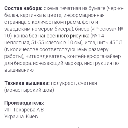
Состав набора:
схема печатная на бумаге (черно-
белая, картинка в цвете, информационная
страница с количеством грамм, фото и
заводским номером бисера), бисер («Preciosa» №
10), канва
без нанесенного рисунка
(№ 14
неплотная, 51-55 клеток в 10 см), игла, нить 45ЛЛ
(в количестве соответствующему размеру
работы), нитковдеватель, контейнер-органайзер
для бисера, исчезающий маркер, инструкция по
вышиванию
Техника вышивки:
полукрест, счетная
(монастырский шов)
Производитель:
ИП Токарева А.В.
Украина, Киев