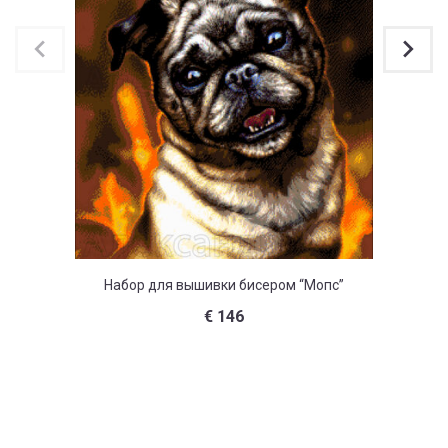
Набор для вышивки бисером “Мопс”
Наб
€
146