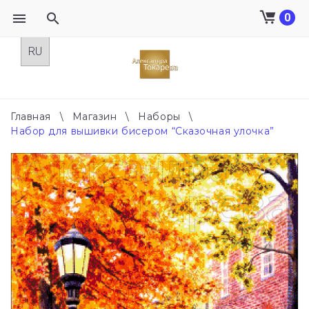
0
Skip
to
content
Главная
\
Магазин
\
Наборы
\
Набор для вышивки бисером “Сказочная улочка”