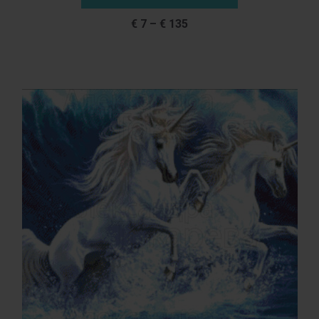
€
7
–
€
135