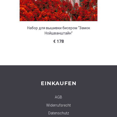
Набор для вышивки бисером “Замок
На
Нойшванштайн”
€
178
EINKAUFEN
AGB
Widerrufsrecht
Datenschutz