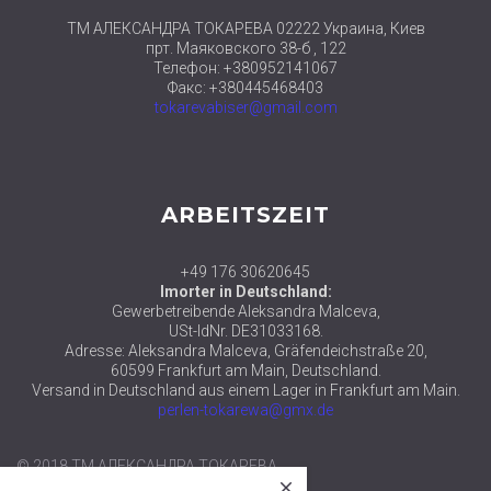
ТМ АЛЕКСАНДРА ТОКАРЕВА 02222 Украина, Киев
прт. Маяковского 38-б , 122
Телефон: +380952141067
Факс: +380445468403
tokarevabiser@gmail.com
ARBEITSZEIT
+49 176 30620645
Imorter in Deutschland:
Gewerbetreibende Aleksandra Malceva,
USt-IdNr. DE31033168.
Adresse: Aleksandra Malceva, Gräfendeichstraße 20,
60599 Frankfurt am Main, Deutschland.
Versand in Deutschland aus einem Lager in Frankfurt am Main.
perlen-tokarewa@gmx.de
close
© 2018 ТМ АЛЕКСАНДРА ТОКАРЕВА
Новые наборы