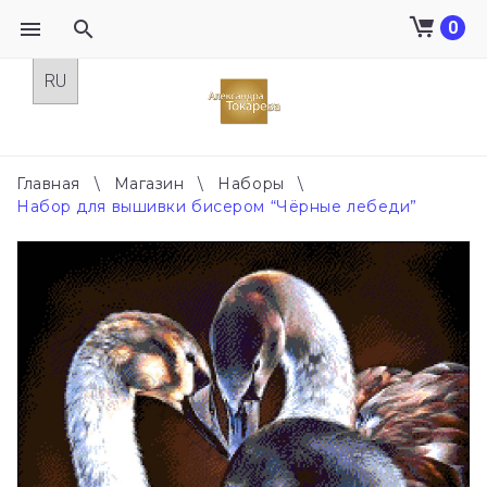
0
Skip
to
content
Главная
\
Магазин
\
Наборы
\
Набор для вышивки бисером “Чёрные лебеди”