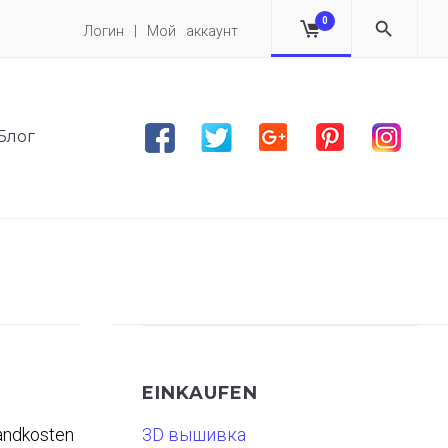
0
Логин | Мой аккаунт
Facebook
Twitter
Google plus
Pinterest
Instag
Блог
EINKAUFEN
andkosten
3D вышивка