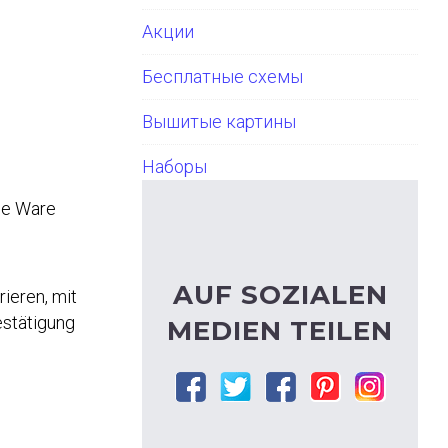
Акции
Бесплатные схемы
Вышитые картины
Наборы
die Ware
AUF SOZIALEN
ieren, mit
estätigung
MEDIEN TEILEN
Facebook
Twitter
Google
Pinterest
Instagram
plus