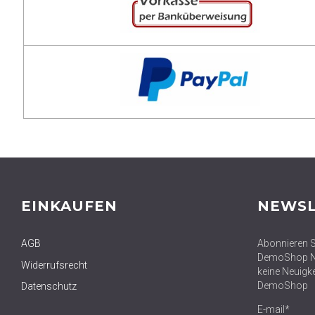
EINKAUFEN
NEWSL
AGB
Abonnieren S
DemoShop Ne
Widerrufsrecht
keine Neuigk
DemoShop
Datenschutz
E-mail*