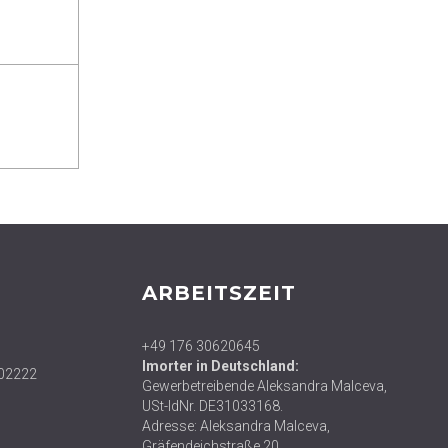
ARBEITSZEIT
+49 176 30620645
Imorter in Deutschland:
02222
Gewerbetreibende Aleksandra Malceva,
USt-IdNr. DE31033168.
Adresse: Aleksandra Malceva,
Gräfendeichstraße 20,