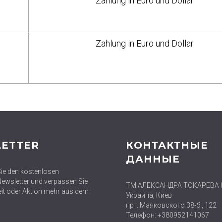
Zahlung in Euro und Dollar
Zahlung in Euro und Dollar
ETTER
КОНТАКТНЫЕ
ДАННЫЕ
ie den kostenlosen
wsletter und verpassen Sie
ТМ АЛЕКСАНДРА ТОКАРЕВА 
eit oder Aktion mehr aus dem
Украина, Киев
прт. Маяковского 38-б , 122
Телефон: +380952141067