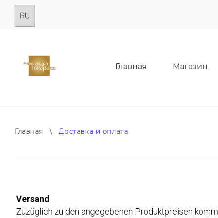
Skip
to
content
Главная
Магазин
Главная
\
Доставка и оплата
ДОСТАВКА
Versand
Zuzüglich zu den angegebenen Produktpreisen komme