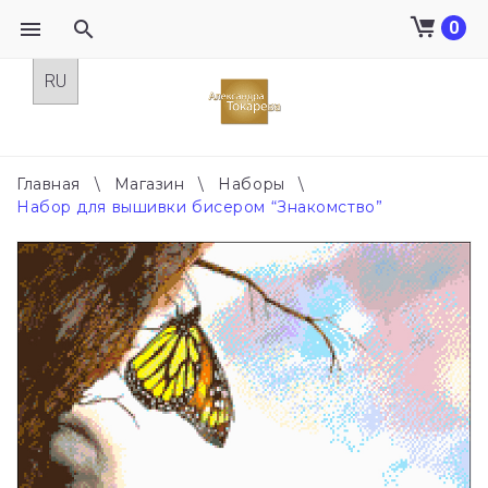
0
Skip
to
content
Главная
\
Магазин
\
Наборы
\
Набор для вышивки бисером “Знакомство”