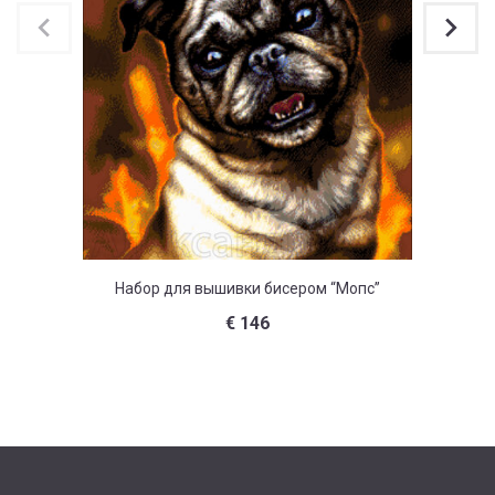
Набор для вышивки бисером “Мопс”
Набор д
€
146