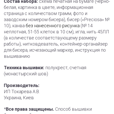
Состав набора:
схема печатная на бумаге (черно-
белая, картинка в цвете, информационная
страница с количеством грамм, фото и
заводским номером бисера), бисер («Preciosa» №
10), канва
без нанесенного рисунка
(№ 14
неплотная, 51-55 клеток в 10 см), игла, нить 45ЛЛ
(в количестве соответствующему размеру
работы), нитковдеватель, контейнер-органайзер
для бисера, исчезающий маркер, инструкция по
вышиванию
Техника вышивки:
полукрест, счетная
(монастырский шов)
Производитель:
ИП Токарева А.В.
Украина, Киев
*
Все права защищены.
Способ вышивки