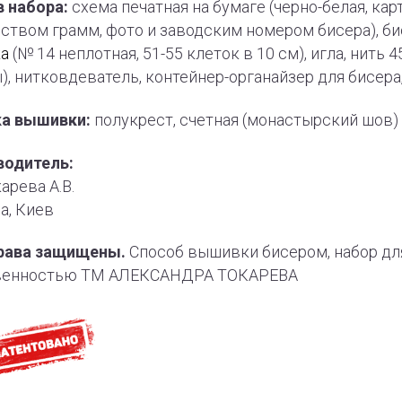
 набора:
схема печатная на бумаге (черно-белая, ка
ством грамм, фото и заводским номером бисера), бис
ка
(№ 14 неплотная, 51-55 клеток в 10 см), игла, нит
), нитковдеватель, контейнер-органайзер для бисер
ка вышивки:
полукрест, счетная (монастырский шов)
водитель:
арева А.В.
а, Киев
рава защищены.
Способ вышивки бисером, набор дл
венностью ТМ АЛЕКСАНДРА ТОКАРЕВА