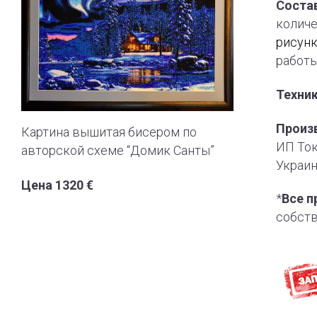
Состав
количе
рисун
работы
Техни
Произ
Картина вышитая бисером по
ИП Ток
авторской схеме “Домик Санты”
Украин
Цена 1320 €
*
Все п
собст