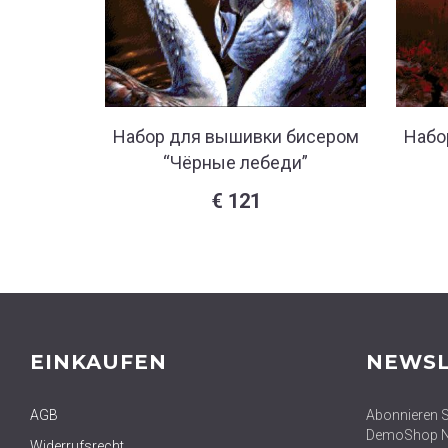
Набор для вышивки бисером
Набо
“Чёрные лебеди”
€
121
EINKAUFEN
NEWSL
AGB
Abonnieren S
DemoShop Ne
Widerrufsrecht