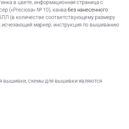
ртинка в цвете, информационная страница с
ер («Preciosa» № 10), канва
без нанесенного
ь 45ЛЛ (в количестве соответствующему размеру
а, исчезающий маркер, инструкция по вышиванию
я вышивки, схемы для вышивки являются