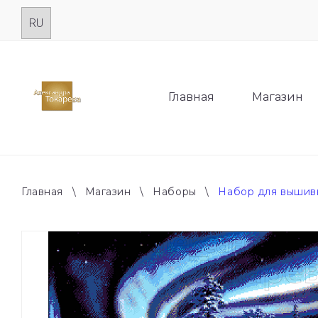
Skip
to
content
Главная
Магазин
Главная
\
Магазин
\
Наборы
\
Набор для вышив