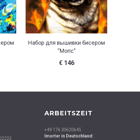
сером
Набор для вышивки бисером
Набор 
“Мопс”
€
146
ARBEITSZEIT
+49 176 30620645
Imorter in Deutschland:
02222