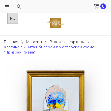
0
Skip
to
content
Главная
\
Магазин
\
Вышитые картины
\
Картина вышитая бисером по авторской схеме
“Призрак Киева”