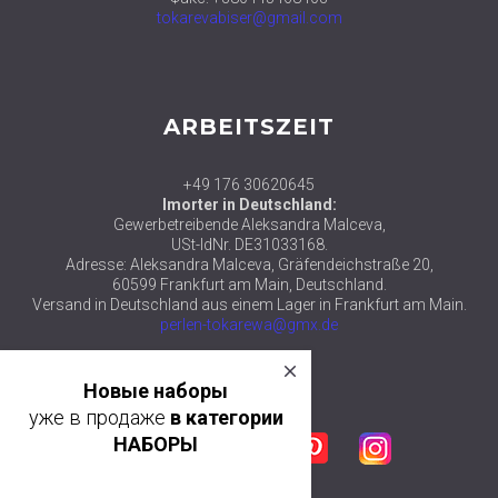
tokarevabiser@gmail.com
ARBEITSZEIT
+49 176 30620645
Imorter in Deutschland:
Gewerbetreibende Aleksandra Malceva,
USt-IdNr. DE31033168.
Adresse: Aleksandra Malceva, Gräfendeichstraße 20,
60599 Frankfurt am Main, Deutschland.
Versand in Deutschland aus einem Lager in Frankfurt am Main.
perlen-tokarewa@gmx.de
close
© 2018 ТМ АЛЕКСАНДРА ТОКАРЕВА
Новые наборы
уже в продаже
в категории
Facebook
Twitter
Google plus
Pinterest
Instagram
НАБОРЫ