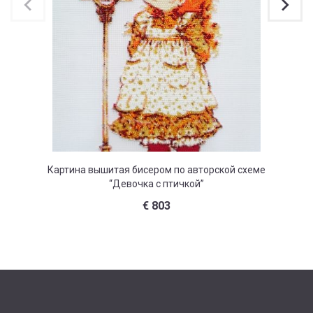
Картина вышитая бисером по авторской схеме
Картина
“Девочка с птичкой”
€
803