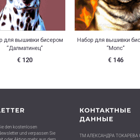
р для вышивки бисером
Набор для вышивки би
“Далматинец”
“Мопс”
€
120
€
146
ETTER
КОНТАКТНЫЕ
ДАННЫЕ
ie den kostenlosen
wsletter und verpassen Sie
ТМ АЛЕКСАНДРА ТОКАРЕВА 
eit oder Aktion mehr aus dem