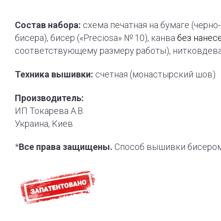
Состав набора:
схема печатная на бумаге (черно
бисера), бисер («Preciosa» № 10), канва
без нанес
соответствующему размеру работы), нитковдева
Техника вышивки:
счетная (монастырский шов)
Производитель:
ИП Токарева А.В.
Украина, Киев
*
Все права защищены.
Способ вышивки бисером