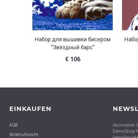
Набор для вышивки бисером
Набо
“Звёздный барс”
€
106
EINKAUFEN
NEWSL
AGB
Abonnieren S
DemoShop Ne
Widerrufsrecht
keine Neuigk