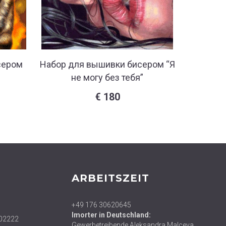
сером
Набор для вышивки бисером “Я
Набор 
не могу без тебя”
“
€
180
ARBEITSZEIT
+49 176 30620645
Imorter in Deutschland:
02222
Gewerbetreibende Aleksandra Malceva,