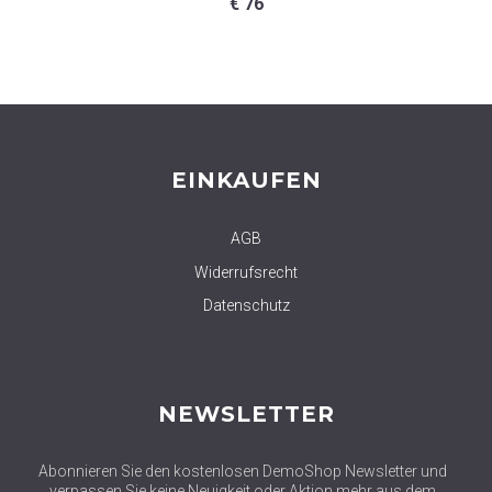
€
76
EINKAUFEN
AGB
Widerrufsrecht
Datenschutz
NEWSLETTER
Abonnieren Sie den kostenlosen DemoShop Newsletter und
verpassen Sie keine Neuigkeit oder Aktion mehr aus dem