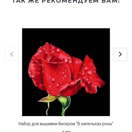
ТАК ЖЕ РЕКОМЕНДУЕМ ВАМ:
Набор для вышивки бисером “В капельках росы”
Наб