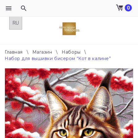
0
Skip
to
content
Главная
\
Магазин
\
Наборы
\
Набор для вышивки бисером “Кот в калине”