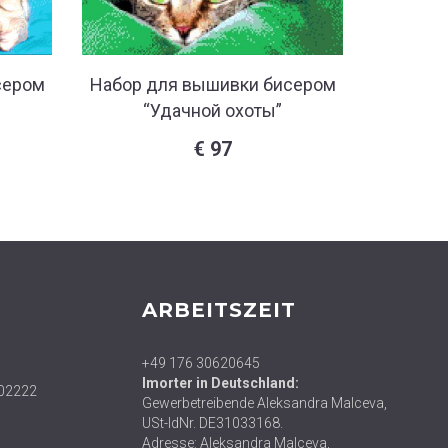
сером
Набор для вышивки бисером
Набор 
“Удачной охоты”
“С
€
97
ARBEITSZEIT
+49 176 30620645
Imorter in Deutschland:
02222
Gewerbetreibende Aleksandra Malceva,
USt-IdNr. DE31033168.
Adresse: Aleksandra Malceva,