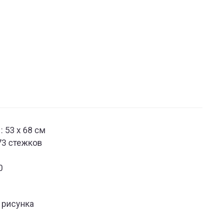
 53 x 68 см
73 cтежков
0
 рисунка