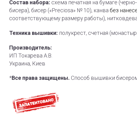
Состав набора:
схема печатная на бумаге (черно
бисера), бисер («Preciosa» № 10), канва
без нанес
соответствующему размеру работы), нитковдева
Техника вышивки:
полукрест, счетная (монасты
Производитель:
ИП Токарева А.В.
Украина, Киев
*
Все права защищены.
Способ вышивки бисером