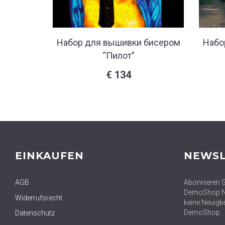
Набор для вышивки бисером
Набо
“Пилот”
€
134
EINKAUFEN
NEWSL
AGB
Abonnieren S
DemoShop Ne
Widerrufsrecht
keine Neuigk
DemoShop
Datenschutz