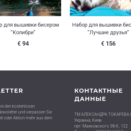
р для вышивки бисером
Набор для вышивки би
“Колибри”
“Лучшие друзья”
€
94
€
156
ETTER
КОНТАКТНЫЕ
ДАННЫЕ
ie den kostenlosen
wsletter und verpassen Sie
ТМ АЛЕКСАНДРА ТОКАРЕВА 
eit oder Aktion mehr aus dem
Украина, Киев
прт. Маяковского 38-б , 122