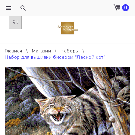
0
Skip
to
content
Главная
\
Магазин
\
Наборы
\
Набор для вышивки бисером “Лесной кот”