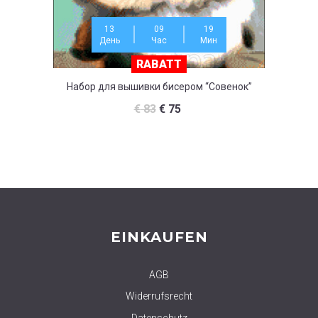
13
09
19
День
Час
Мин
RABATT
Набор для вышивки бисером “Совенок”
Набор д
€
83
€
75
EINKAUFEN
AGB
Widerrufsrecht
Datenschutz