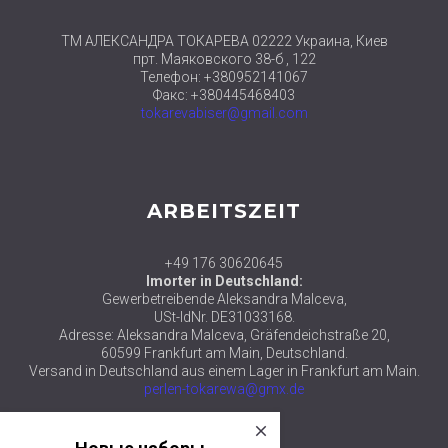
ТМ АЛЕКСАНДРА ТОКАРЕВА 02222 Украина, Киев
прт. Маяковского 38-б , 122
Телефон: +380952141067
Факс: +380445468403
tokarevabiser@gmail.com
ARBEITSZEIT
+49 176 30620645
Imorter in Deutschland:
Gewerbetreibende Aleksandra Malceva,
USt-IdNr. DE31033168.
Adresse: Aleksandra Malceva, Gräfendeichstraße 20,
60599 Frankfurt am Main, Deutschland.
Versand in Deutschland aus einem Lager in Frankfurt am Main.
perlen-tokarewa@gmx.de
close
© 2018 ТМ АЛЕКСАНДРА ТОКАРЕВА