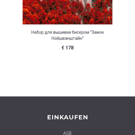
Набор для вышивки бисером “Замок
Набор 
Нойшванштайн”
€
178
EINKAUFEN
AGB