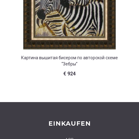
Картина вышитая бисером по авторской схеме
Картина
“Зебры”
€
924
EINKAUFEN