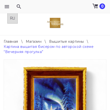
0
Skip
to
content
Главная
\
Магазин
\
Вышитые картины
\
Картина вышитая бисером по авторской схеме
“Вечерняя прогулка”