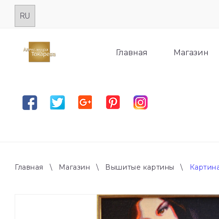
Skip
to
content
Главная
Магазин
Facebook
Twitter
Google plus
Pinterest
Instagram
Главная
\
Магазин
\
Вышитые картины
\
Картина