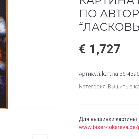
КАРТИНА
ПО АВТО
“ЛАСКОВЫ
€
1,727
Артикул:
kartina-35-4596
Категория:
Вышитые к
Для вышивки картины 
www.biser-tokareva.de/