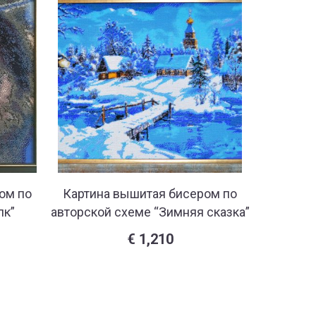
ом по
Картина вышитая бисером по
Картина
лк”
авторской схеме “Зимняя сказка”
автор
€
1,210