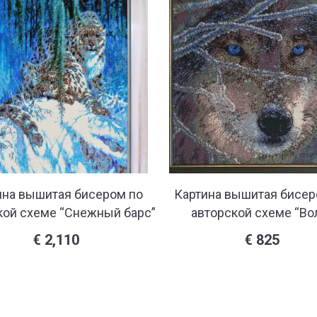
ина вышитая бисером по
Картина вышитая бисер
кой схеме “Снежный барс”
авторской схеме “Во
€
2,110
€
825