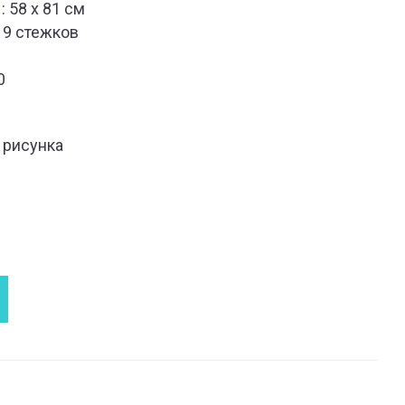
 58 x 81 см
19 стежков
0
 рисунка