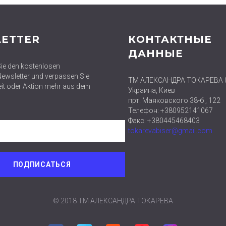
ETTER
КОНТАКТНЫЕ
ДАННЫЕ
ie den kostenlosen
wsletter und verpassen Sie
ТМ АЛЕКСАНДРА ТОКАРЕВА 
eit oder Aktion mehr aus dem
Украина, Киев
прт. Маяковского 38-б , 122
Телефон: +380952141067
Факс: +380445468403
tokarevabiser@gmail.com
© 2018 ТМ АЛЕКСАНДРА ТОКАРЕВА
Facebook
Twitter
Google plus
Pinterest
Instagram