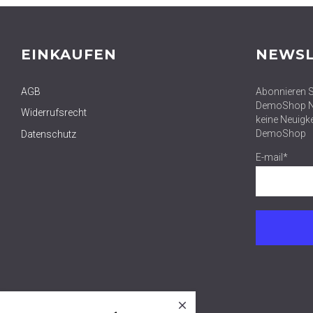
EINKAUFEN
NEWSL
AGB
Abonnieren S
DemoShop Ne
Widerrufsrecht
keine Neuigk
DemoShop
Datenschutz
E-mail*
close
Новые наборы
уже в продаже
в категории