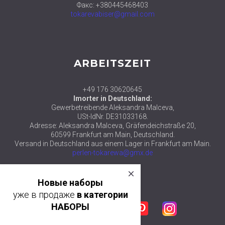
Факс: +380445468403
tokarevabiser@gmail.com
ARBEITSZEIT
+49 176 30620645
Imorter in Deutschland:
Gewerbetreibende Aleksandra Malceva,
USt-IdNr. DE31033168.
Adresse: Aleksandra Malceva, Gräfendeichstraße 20,
60599 Frankfurt am Main, Deutschland.
Versand in Deutschland aus einem Lager in Frankfurt am Main.
perlen-tokarewa@gmx.de
close
© 2018 ТМ АЛЕКСАНДРА ТОКАРЕВА
Новые наборы
уже в продаже
в категории
Facebook
Twitter
Google plus
Pinterest
Instagram
НАБОРЫ