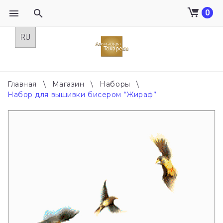
0
Skip
to
content
Главная
\
Магазин
\
Наборы
\
Набор для вышивки бисером “Жираф”