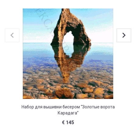
Набор для вышивки бисером “Золотые ворота
На
Карадага”
€
145