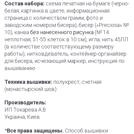
Состав набора:
схема печатная на бумаге (черно-
белая, картинка в цвете, информационная
страница с количеством грамм, фото и
заводским номером бисера), бисер («Preciosa» №
10), канва
без нанесенного рисунка
(№ 14
неплотная, 51-55 клеток в 10 см), игла, нить 45ЛЛ
(в количестве соответствующему размеру
работы), нитковдеватель, контейнер-органайзер
для бисера, исчезающий маркер, инструкция по
вышиванию
Техника вышивки:
полукрест, счетная
(монастырский шов)
Производитель:
ИП Токарева А.В.
Украина, Киев
*
Все права защищены.
Способ вышивки