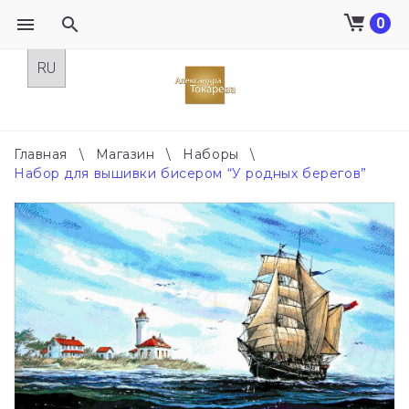
0
Skip
to
content
Главная
\
Магазин
\
Наборы
\
Набор для вышивки бисером “У родных берегов”