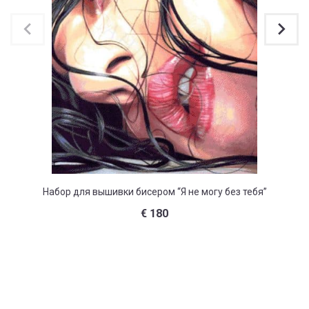
Набор для вышивки бисером “Я не могу без тебя”
Набор д
€
180