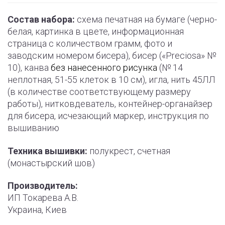
Состав набора:
схема печатная на бумаге (черно-
белая, картинка в цвете, информационная
страница с количеством грамм, фото и
заводским номером бисера), бисер («Preciosa» №
10), канва
без нанесенного рисунка
(№ 14
неплотная, 51-55 клеток в 10 см), игла, нить 45ЛЛ
(в количестве соответствующему размеру
работы), нитковдеватель, контейнер-органайзер
для бисера, исчезающий маркер, инструкция по
вышиванию
Техника вышивки:
полукрест, счетная
(монастырский шов)
Производитель:
ИП Токарева А.В.
Украина, Киев