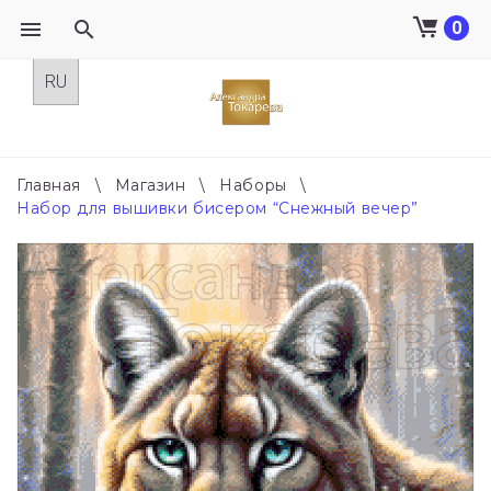
0
Skip
to
content
Главная
\
Магазин
\
Наборы
\
Набор для вышивки бисером “Снежный вечер”