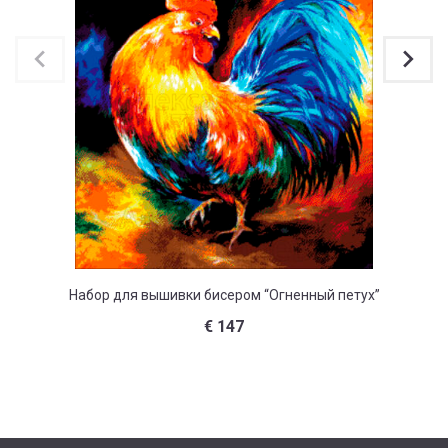
Набор для вышивки бисером “Огненный петух”
Набор д
€
147