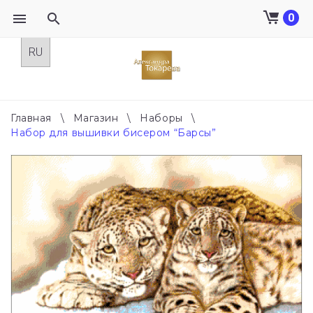
0
Skip
to
content
Главная
\
Магазин
\
Наборы
\
Набор для вышивки бисером “Барсы”