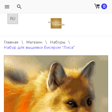
0
Skip
to
content
Главная
\
Магазин
\
Наборы
\
Набор для вышивки бисером “Лиса”