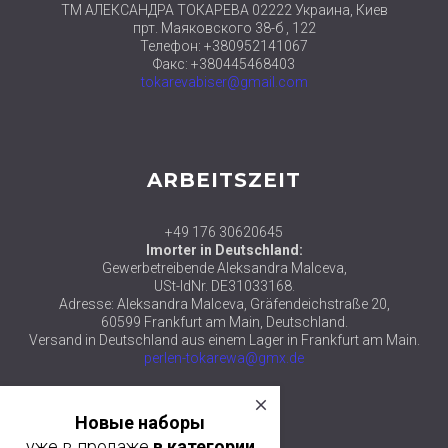
ТМ АЛЕКСАНДРА ТОКАРЕВА 02222 Украина, Киев
прт. Маяковского 38-б , 122
Телефон: +380952141067
Факс: +380445468403
tokarevabiser@gmail.com
ARBEITSZEIT
+49 176 30620645
Imorter in Deutschland:
Gewerbetreibende Aleksandra Malceva,
USt-IdNr. DE31033168.
Adresse: Aleksandra Malceva, Gräfendeichstraße 20,
60599 Frankfurt am Main, Deutschland.
Versand in Deutschland aus einem Lager in Frankfurt am Main.
perlen-tokarewa@gmx.de
close
© 2018 ТМ АЛЕКСАНДРА ТОКАРЕВА
Новые наборы
уже в продаже
в категории