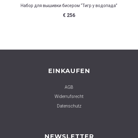
Набор для вышивки бисером “Тигр у водопада”
Набор 
€
256
EINKAUFEN
AGB
Widerrufsrecht
Datenschutz
NEWSLETTER