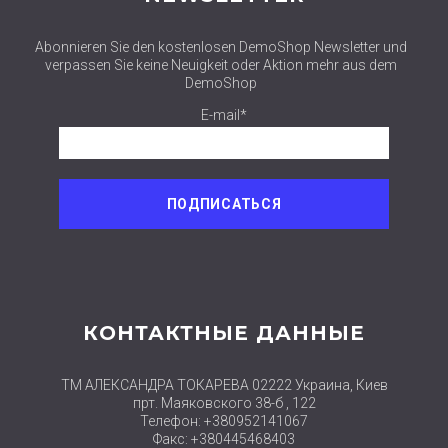
Abonnieren Sie den kostenlosen DemoShop Newsletter und
verpassen Sie keine Neuigkeit oder Aktion mehr aus dem
DemoShop
E-mail*
КОНТАКТНЫЕ ДАННЫЕ
ТМ АЛЕКСАНДРА ТОКАРЕВА 02222 Украина, Киев
прт. Маяковского 38-б , 122
Телефон: +380952141067
Факс: +380445468403