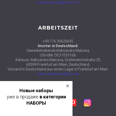
tokarevabiser@gmail.com
ARBEITSZEIT
+49 176 30620645
Imorter in Deutschland:
Gewerbetreibende Aleksandra Malceva,
USt-IdNr. DE31033168.
Adresse: Aleksandra Malceva, Gräfendeichstraße 20,
60599 Frankfurt am Main, Deutschland.
Versand in Deutschland aus einem Lager in Frankfurt am Main.
perlen-tokarewa@gmx.de
close
© 2018 ТМ АЛЕКСАНДРА ТОКАРЕВА
Новые наборы
уже в продаже
в категории
Facebook
Twitter
Google plus
Pinterest
Instagram
НАБОРЫ