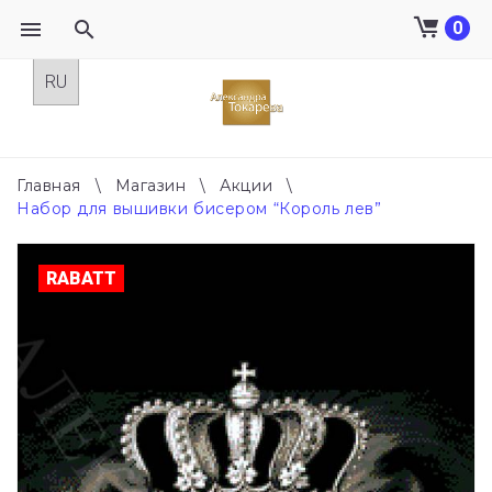
0
Skip
to
content
Главная
\
Магазин
\
Акции
\
Набор для вышивки бисером “Король лев”
RABATT