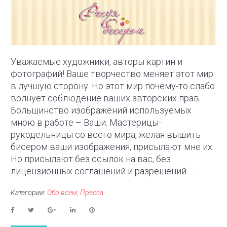
Уважаемые художники, авторы картин и
фотографий! Ваше творчество меняет этот мир
в лучшую сторону. Но этот мир почему-то слабо
волнует соблюдение ваших авторских прав.
Большинство изображений используемых
мною в работе – Ваши. Мастерицы-
рукодельницы со всего мира, желая вышить
бисером ваши изображения, присылают мне их.
Но присылают без ссылок на вас, без
лицензионных соглашений и разрешений.…
Категории:
Обо всем
Пресса
F
T
G
L
P
a
w
o
i
i