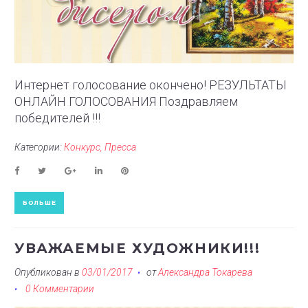
Интернет голосование окончено! РЕЗУЛЬТАТЫ
ОНЛАЙН ГОЛОСОВАНИЯ Поздравляем
победителей !!!
Категории:
Конкурс
Пресса
F
T
G
L
P
a
w
o
i
i
c
i
o
n
n
БОЛЬШЕ
e
t
g
k
t
b
t
l
e
e
o
e
e
d
r
o
r
+
I
e
УВАЖАЕМЫЕ ХУДОЖНИКИ!!!
k
n
s
t
Опубликован в
03/01/2017
от
Александра Токарева
0 Комментарии