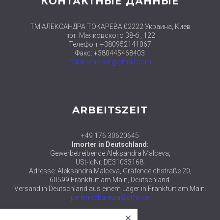
КОНТАКТНЫЕ ДАННЫЕ
ТМ АЛЕКСАНДРА ТОКАРЕВА 02222 Украина, Киев
прт. Маяковского 38-б , 122
Телефон: +380952141067
Факс: +380445468403
tokarevabiser@gmail.com
ARBEITSZEIT
+49 176 30620645
Imorter in Deutschland:
Gewerbetreibende Aleksandra Malceva,
USt-IdNr. DE31033168.
Adresse: Aleksandra Malceva, Gräfendeichstraße 20,
60599 Frankfurt am Main, Deutschland.
Versand in Deutschland aus einem Lager in Frankfurt am Main.
perlen-tokarewa@gmx.de
close