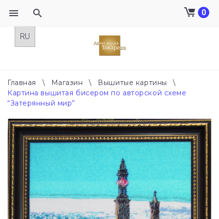
0
Skip
to
content
Главная
\
Магазин
\
Вышитые картины
\
Картина вышитая бисером по авторской схеме
“Затерянный мир”