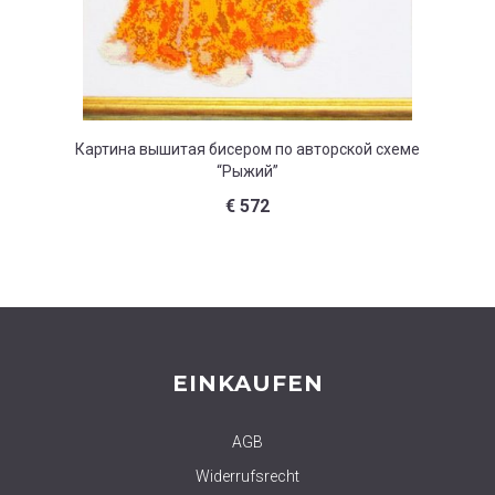
Картина вышитая бисером по авторской схеме
Картина
“Рыжий”
€
572
EINKAUFEN
AGB
Widerrufsrecht