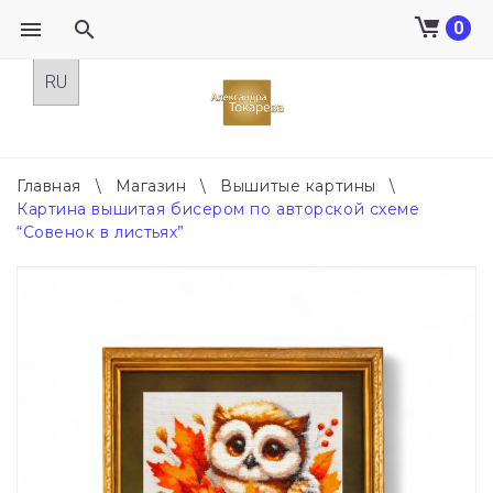
0
Skip
to
content
Главная
\
Магазин
\
Вышитые картины
\
Картина вышитая бисером по авторской схеме
“Совенок в листьях”