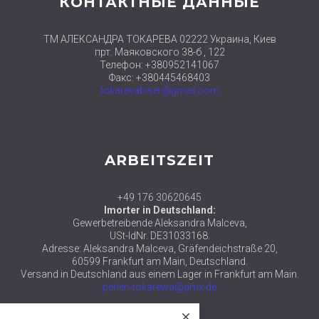
КОНТАКТНЫЕ ДАННЫЕ
ТМ АЛЕКСАНДРА ТОКАРЕВА 02222 Украина, Киев
прт. Маяковского 38-б , 122
Телефон: +380952141067
Факс: +380445468403
tokarevabiser@gmail.com
ARBEITSZEIT
+49 176 30620645
Imorter in Deutschland:
Gewerbetreibende Aleksandra Malceva,
USt-IdNr. DE31033168.
Adresse: Aleksandra Malceva, Gräfendeichstraße 20,
60599 Frankfurt am Main, Deutschland.
Versand in Deutschland aus einem Lager in Frankfurt am Main.
perlen-tokarewa@gmx.de
close