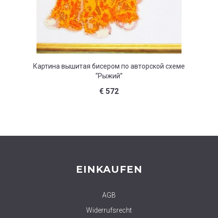
Картина вышитая бисером по авторской схеме
Картина
“Рыжий”
€
572
EINKAUFEN
AGB
Widerrufsrecht