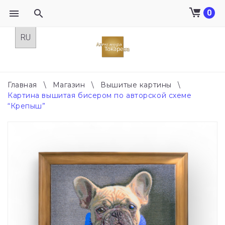
0
Skip
to
content
Главная
\
Магазин
\
Вышитые картины
\
Картина вышитая бисером по авторской схеме
“Крепыш”