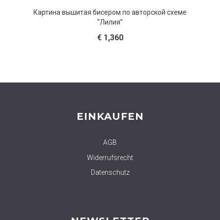
Картина вышитая бисером по авторской схеме
Картина
“Лилия”
€
1,360
EINKAUFEN
AGB
Widerrufsrecht
Datenschutz