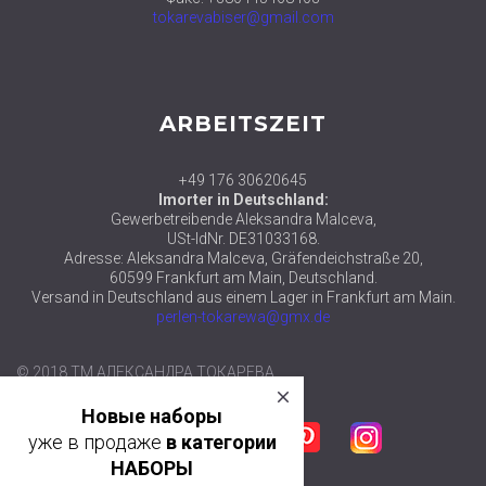
tokarevabiser@gmail.com
ARBEITSZEIT
+49 176 30620645
Imorter in Deutschland:
Gewerbetreibende Aleksandra Malceva,
USt-IdNr. DE31033168.
Adresse: Aleksandra Malceva, Gräfendeichstraße 20,
60599 Frankfurt am Main, Deutschland.
Versand in Deutschland aus einem Lager in Frankfurt am Main.
perlen-tokarewa@gmx.de
close
© 2018 ТМ АЛЕКСАНДРА ТОКАРЕВА
Новые наборы
уже в продаже
в категории
Facebook
Twitter
Google plus
Pinterest
Instagram
НАБОРЫ