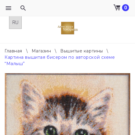
0
Skip
to
content
Главная
\
Магазин
\
Вышитые картины
\
Картина вышитая бисером по авторской схеме
“Малыш”