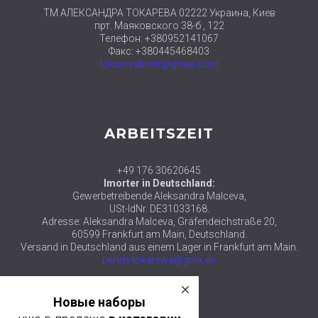
ТМ АЛЕКСАНДРА ТОКАРЕВА 02222 Украина, Киев
прт. Маяковского 38-б , 122
Телефон: +380952141067
Факс: +380445468403
tokarevabiser@gmail.com
ARBEITSZEIT
+49 176 30620645
Imorter in Deutschland:
Gewerbetreibende Aleksandra Malceva,
USt-IdNr. DE31033168.
Adresse: Aleksandra Malceva, Gräfendeichstraße 20,
60599 Frankfurt am Main, Deutschland.
Versand in Deutschland aus einem Lager in Frankfurt am Main.
perlen-tokarewa@gmx.de
close
© 2018 ТМ АЛЕКСАНДРА ТОКАРЕВА
Новые наборы