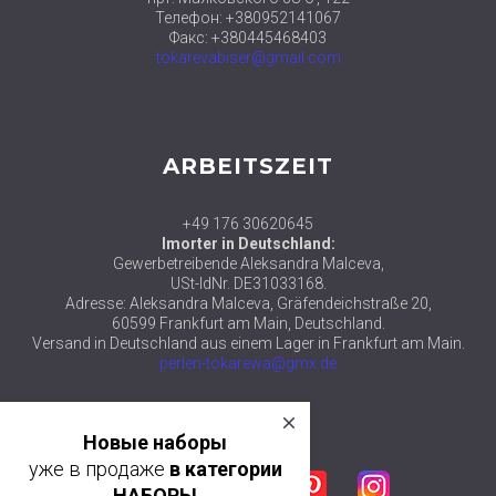
Телефон: +380952141067
Факс: +380445468403
tokarevabiser@gmail.com
ARBEITSZEIT
+49 176 30620645
Imorter in Deutschland:
Gewerbetreibende Aleksandra Malceva,
USt-IdNr. DE31033168.
Adresse: Aleksandra Malceva, Gräfendeichstraße 20,
60599 Frankfurt am Main, Deutschland.
Versand in Deutschland aus einem Lager in Frankfurt am Main.
perlen-tokarewa@gmx.de
close
© 2018 ТМ АЛЕКСАНДРА ТОКАРЕВА
Новые наборы
уже в продаже
в категории
Facebook
Twitter
Google plus
Pinterest
Instagram
НАБОРЫ