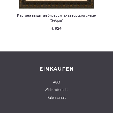
Картина вышитая бисером по авторской схеме
Картина
“Зебры”
€
924
EINKAUFEN
AGB
Widerrufsrecht
Datenschutz