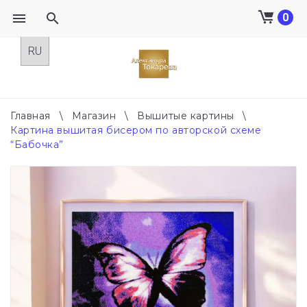
0
Skip
to
content
Главная
\
Магазин
\
Вышитые картины
\
Картина вышитая бисером по авторской схеме
“Бабочка”