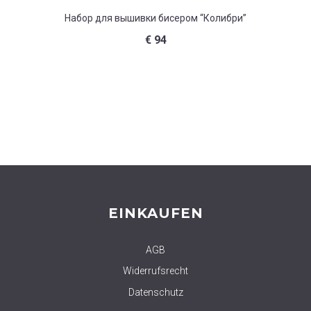
Набор для вышивки бисером “Колибри”
Набор д
€
94
EINKAUFEN
AGB
Widerrufsrecht
Datenschutz