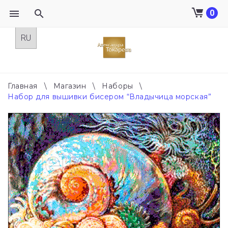
0
Skip
to
content
Главная
\
Магазин
\
Наборы
\
Набор для вышивки бисером “Владычица морская”