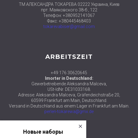
ТМ АЛЕКСАНДРА ТОКАРЕВА 02222 Украина, Киев
прт. Маяковского 38-б , 122
Телефон: +380952141067
Факс: +380445468403
tokarevabiser@gmail.com
ARBEITSZEIT
+49 176 30620645
Imorter in Deutschland:
Gewerbetreibende Aleksandra Malceva,
USt-IdNr. DE31033168.
Adresse: Aleksandra Malceva, Gräfendeichstraße 20,
60599 Frankfurt am Main, Deutschland.
Versand in Deutschland aus einem Lager in Frankfurt am Main.
perlen-tokarewa@gmx.de
close
© 2018 ТМ АЛЕКСАНДРА ТОКАРЕВА
Новые наборы
уже в продаже
в категории