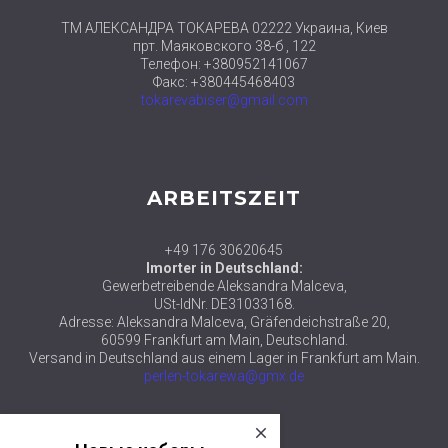
ТМ АЛЕКСАНДРА ТОКАРЕВА 02222 Украина, Киев
прт. Маяковского 38-б , 122
Телефон: +380952141067
Факс: +380445468403
tokarevabiser@gmail.com
ARBEITSZEIT
+49 176 30620645
Imorter in Deutschland:
Gewerbetreibende Aleksandra Malceva,
USt-IdNr. DE31033168.
Adresse: Aleksandra Malceva, Gräfendeichstraße 20,
60599 Frankfurt am Main, Deutschland.
Versand in Deutschland aus einem Lager in Frankfurt am Main.
perlen-tokarewa@gmx.de
close
© 2018 ТМ АЛЕКСАНДРА ТОКАРЕВА
Новые наборы