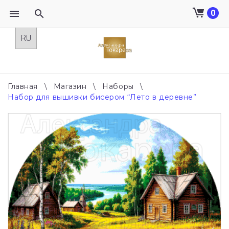
0
Skip
to
content
Главная
\
Магазин
\
Наборы
\
Набор для вышивки бисером “Лето в деревне”