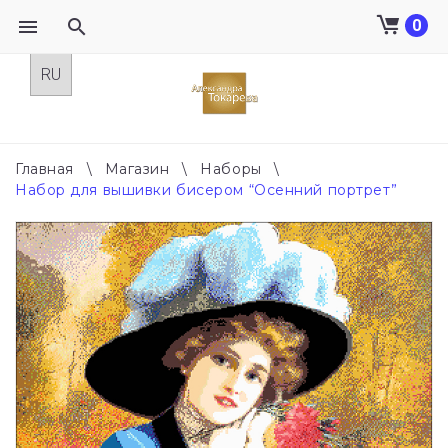
0
Skip
to
content
Главная
\
Магазин
\
Наборы
\
Набор для вышивки бисером “Осенний портрет”