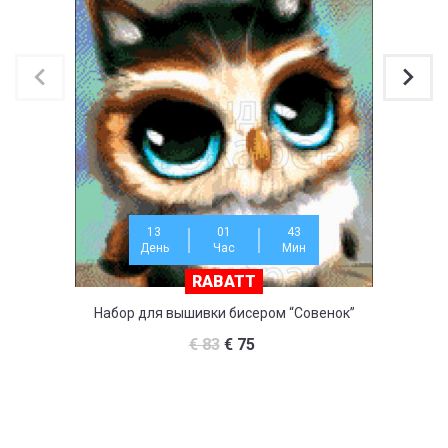
13
01
43
День
Час
Мин
RABATT
Набор для вышивки бисером “Совенок”
На
€
83
€
75