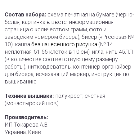
Состав набора:
схема печатная на бумаге (черно-
белая, картинка в цвете, информационная
страница с количеством грамм, фото и
заводским номером бисера), бисер («Preciosa» №
10), канва
без нанесенного рисунка
(№ 14
неплотная, 51-55 клеток в 10 см), игла, нить 45ЛЛ
(в количестве соответствующему размеру
работы), нитковдеватель, контейнер-органайзер
для бисера, исчезающий маркер, инструкция по
вышиванию
Техника вышивки:
полукрест, счетная
(монастырский шов)
Производитель:
ИП Токарева А.В.
Украина, Киев