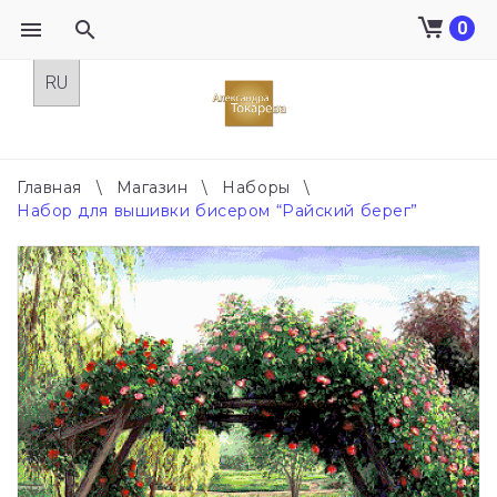
0
Skip
to
content
Главная
\
Магазин
\
Наборы
\
Набор для вышивки бисером “Райский берег”