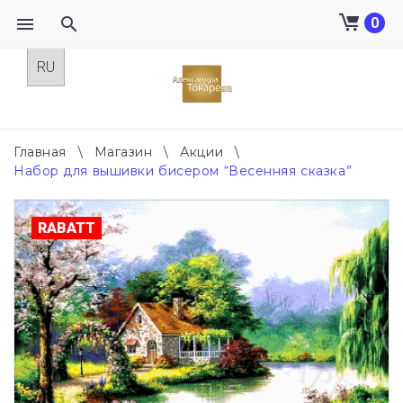
0
Skip
to
content
Главная
\
Магазин
\
Акции
\
Набор для вышивки бисером “Весенняя сказка”
RABATT