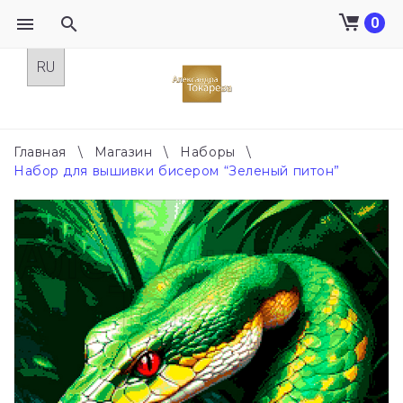
0
Skip
to
content
Главная
\
Магазин
\
Наборы
\
Набор для вышивки бисером “Зеленый питон”