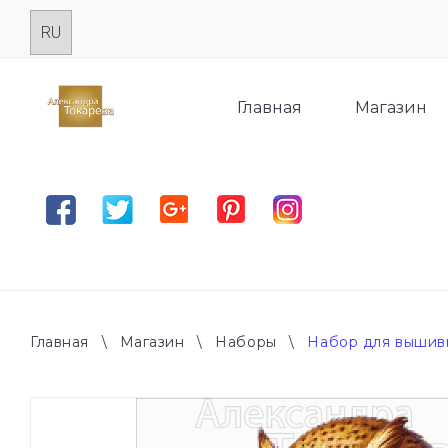
Skip
to
content
Главная
Магазин
Facebook
Twitter
Google plus
Pinterest
Instagram
Главная
\
Магазин
\
Наборы
\
Набор для вышив