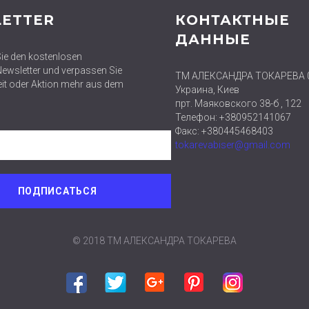
ETTER
КОНТАКТНЫЕ
ДАННЫЕ
ie den kostenlosen
wsletter und verpassen Sie
ТМ АЛЕКСАНДРА ТОКАРЕВА 
eit oder Aktion mehr aus dem
Украина, Киев
прт. Маяковского 38-б , 122
Телефон: +380952141067
Факс: +380445468403
tokarevabiser@gmail.com
© 2018 ТМ АЛЕКСАНДРА ТОКАРЕВА
Facebook
Twitter
Google plus
Pinterest
Instagram