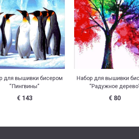
р для вышивки бисером
Набор для вышивки би
“Пингвины”
“Радужное дерево
€
143
€
80