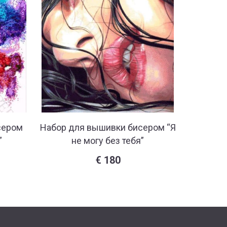
сером
Набор для вышивки бисером “Я
Набор дл
”
не могу без тебя”
€
180