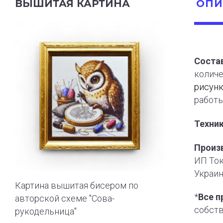
ВЫШИТАЯ КАРТИНА
ОПИ
Состав
количе
рисун
работы
Техни
Произ
ИП Ток
Украин
Картина вышитая бисером по
*
Все п
авторской схеме "Сова-
собст
рукодельница"