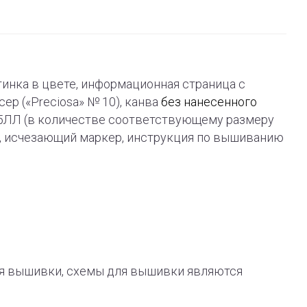
ртинка в цвете, информационная страница с
ер («Preciosa» № 10), канва
без нанесенного
ь 45ЛЛ (в количестве соответствующему размеру
а, исчезающий маркер, инструкция по вышиванию
я вышивки, схемы для вышивки являются