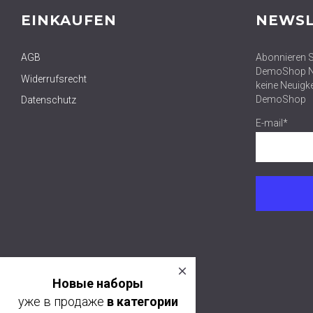
EINKAUFEN
NEWSL
AGB
Abonnieren S
DemoShop Ne
Widerrufsrecht
keine Neuigk
DemoShop
Datenschutz
E-mail*
close
Новые наборы
уже в продаже
в категории
НАБОРЫ