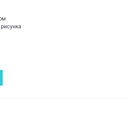
ом
 рисунка