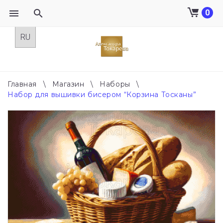
0
Skip
to
content
Главная
\
Магазин
\
Наборы
\
Набор для вышивки бисером “Корзина Тосканы”