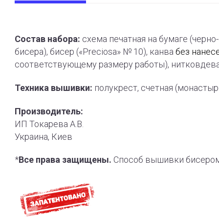
Состав набора:
схема печатная на бумаге (черно
бисера), бисер («Preciosa» № 10), канва
без нанес
соответствующему размеру работы), нитковдева
Техника вышивки:
полукрест, счетная (монасты
Производитель:
ИП Токарева А.В.
Украина, Киев
*
Все права защищены.
Способ вышивки бисером