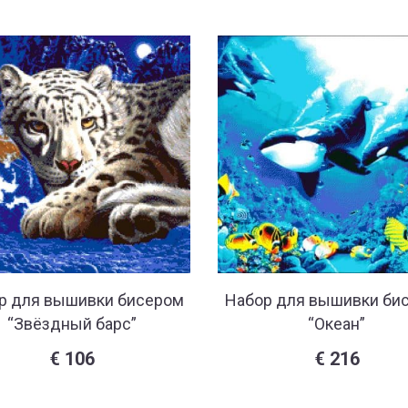
р для вышивки бисером
Набор для вышивки би
“Звёздный барс”
“Океан”
€
106
€
216