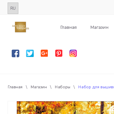
Skip
to
content
Главная
Магазин
Facebook
Twitter
Google plus
Pinterest
Instagram
Главная
\
Магазин
\
Наборы
\
Набор для вышив