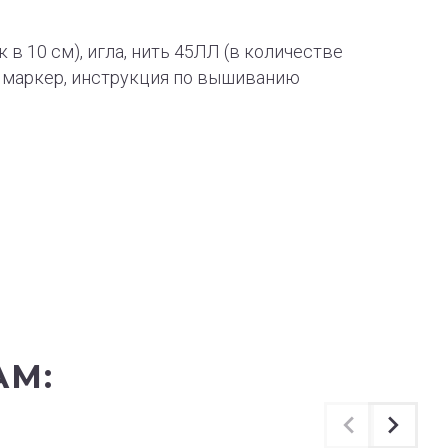
к в 10 см), игла, нить 45ЛЛ (в количестве
й маркер, инструкция по вышиванию
АМ: