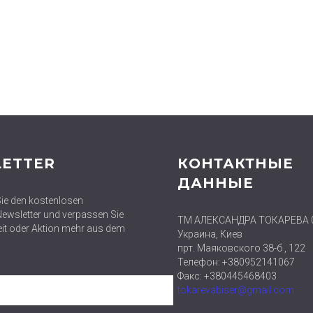
ETTER
КОНТАКТНЫЕ
ДАННЫЕ
ie den kostenlosen
wsletter und verpassen Sie
ТМ АЛЕКСАНДРА ТОКАРЕВА 
eit oder Aktion mehr aus dem
Украина, Киев
прт. Маяковского 38-б , 122
Телефон: +380952141067
Факс: +380445468403
tokarevabiser@gmail.com