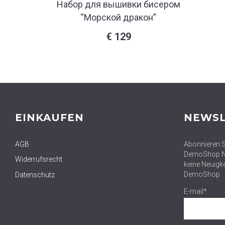
Набор для вышивки бисером
“Морской дракон”
€
129
EINKAUFEN
NEWSL
AGB
Abonnieren S
DemoShop Ne
Widerrufsrecht
keine Neuigk
DemoShop
Datenschutz
E-mail*