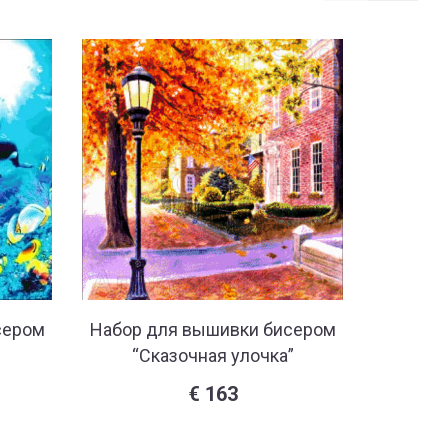
сером
Набор для вышивки бисером
Набор 
“Сказочная улочка”
“
€
163