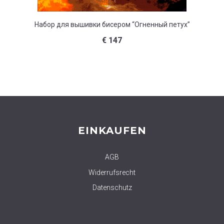
Набор для вышивки бисером “Огненный петух”
Набор д
€
147
EINKAUFEN
AGB
Widerrufsrecht
Datenschutz