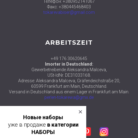
Телефон: +380952141067
Факс: +380445468403
tokarevabiser@gmail.com
ARBEITSZEIT
+49 176 30620645
Imorter in Deutschland:
Gewerbetreibende Aleksandra Malceva,
USt-IdNr. DE31033168.
Adresse: Aleksandra Malceva, Gräfendeichstraße 20,
60599 Frankfurt am Main, Deutschland.
Versand in Deutschland aus einem Lager in Frankfurt am Main.
perlen-tokarewa@gmx.de
close
© 2018 ТМ АЛЕКСАНДРА ТОКАРЕВА
Новые наборы
уже в продаже
в категории
Facebook
Twitter
Google plus
Pinterest
Instagram
НАБОРЫ