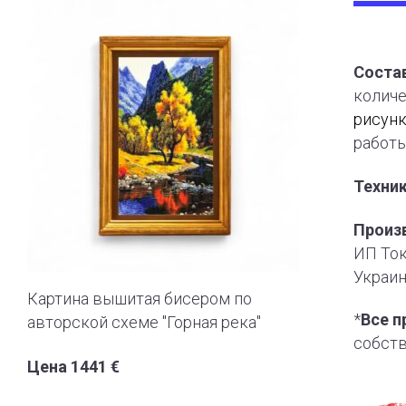
Состав
количе
рисун
работы
Техни
Произ
ИП Ток
Украин
Картина вышитая бисером по
*
Все п
авторской схеме "Горная река"
собст
Цена 1441 €