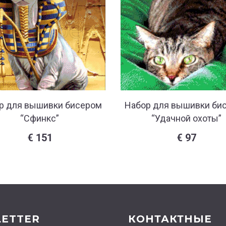
р для вышивки бисером
Набор для вышивки би
“Сфинкс”
“Удачной охоты”
€
151
€
97
ETTER
КОНТАКТНЫЕ