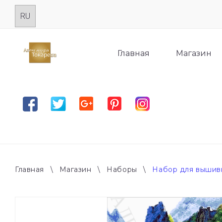
Skip
to
content
Главная
Магазин
Facebook
Twitter
Google plus
Pinterest
Instagram
Главная
\
Магазин
\
Наборы
\
Набор для вышивк