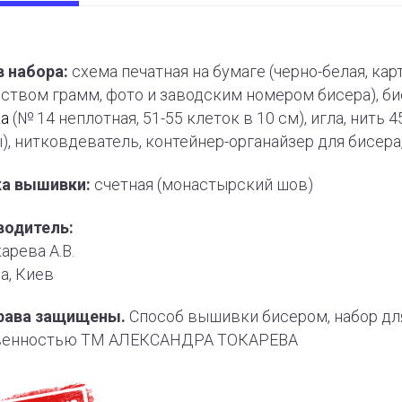
 набора:
схема печатная на бумаге (черно-белая, ка
ством грамм, фото и заводским номером бисера), бис
ка
(№ 14 неплотная, 51-55 клеток в 10 см), игла, нит
), нитковдеватель, контейнер-органайзер для бисер
ка вышивки:
счетная (монастырский шов)
водитель:
арева А.В.
а, Киев
рава защищены.
Способ вышивки бисером, набор дл
венностью ТМ АЛЕКСАНДРА ТОКАРЕВА