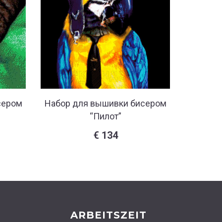
сером
Набор для вышивки бисером
Набор 
“Пилот”
€
134
ARBEITSZEIT