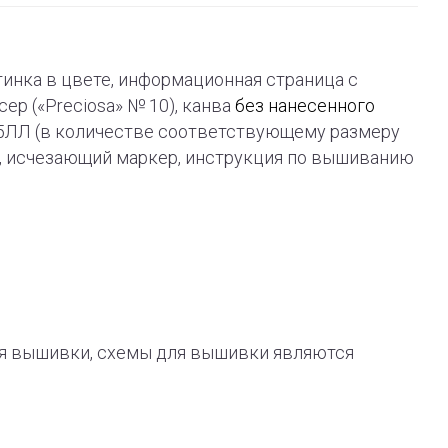
ртинка в цвете, информационная страница с
ер («Preciosa» № 10), канва
без нанесенного
ь 45ЛЛ (в количестве соответствующему размеру
а, исчезающий маркер, инструкция по вышиванию
я вышивки, схемы для вышивки являются