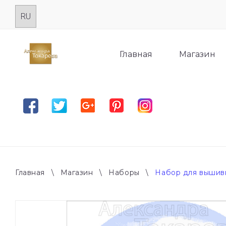
Skip
to
content
Главная
Магазин
Facebook
Twitter
Google plus
Pinterest
Instagram
Главная
\
Магазин
\
Наборы
\
Набор для вышивк