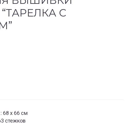
ЛЯ ВЫШИВКИ
“ТАРЕЛКА С
М”
 68 х 66 см
63 стежков