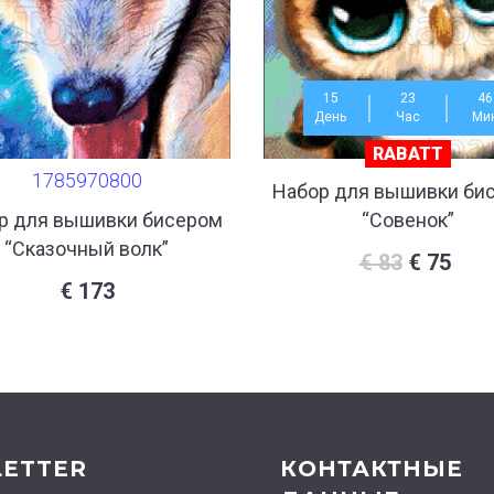
15
23
46
День
Час
Ми
RABATT
1785970800
Набор для вышивки би
р для вышивки бисером
“Совенок”
“Сказочный волк”
€
83
€
75
€
173
ETTER
КОНТАКТНЫЕ