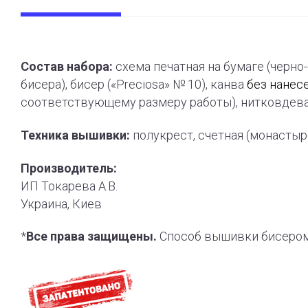
Состав набора:
схема печатная на бумаге (черно
бисера), бисер («Preciosa» № 10), канва
без нанес
соответствующему размеру работы), нитковдева
Техника вышивки:
полукрест, счетная (монасты
Производитель:
ИП Токарева А.В.
Украина, Киев
*
Все права защищены.
Способ вышивки бисером