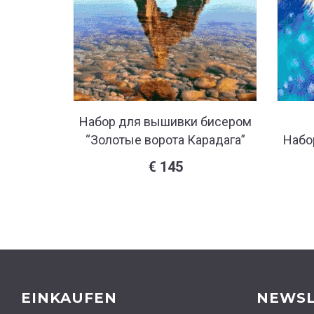
Набор для вышивки бисером
“Золотые ворота Карадага”
Набо
€
145
EINKAUFEN
NEWSL