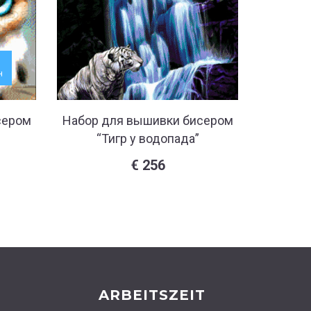
н
сером
Набор для вышивки бисером
Набор 
“Тигр у водопада”
“Прогул
€
256
ARBEITSZEIT