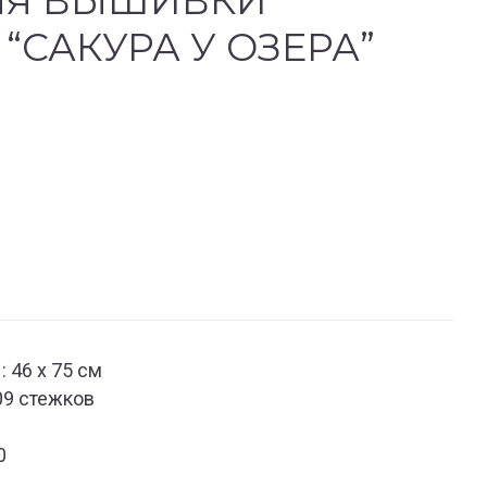
ЛЯ ВЫШИВКИ
“САКУРА У ОЗЕРА”
 46 x 75 см
09 стежков
0