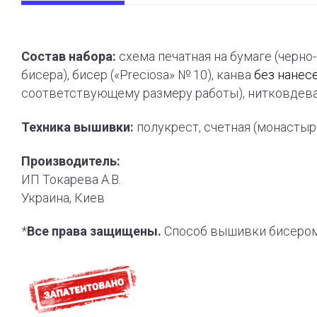
Состав набора:
схема печатная на бумаге (черно
бисера), бисер («Preciosa» № 10), канва
без нанес
соответствующему размеру работы), нитковдева
Техника вышивки:
полукрест, счетная (монасты
Производитель:
ИП Токарева А.В.
Украина, Киев
*
Все права защищены.
Способ вышивки бисером