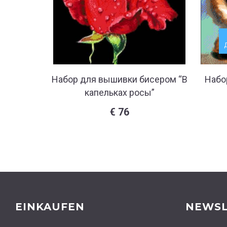
Набор для вышивки бисером “В
Набо
капельках росы”
€
76
EINKAUFEN
NEWSL