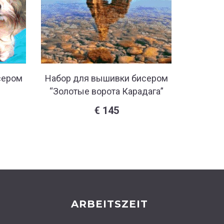
сером
Набор для вышивки бисером
Набор 
“Золотые ворота Карадага”
€
145
ARBEITSZEIT