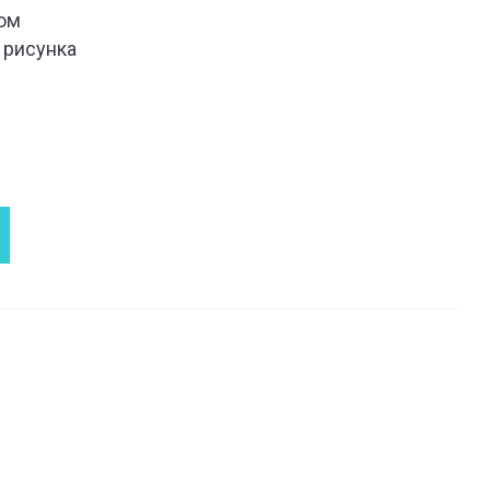
ом
 рисунка