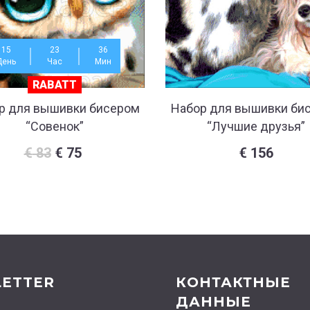
15
23
36
День
Час
Мин
RABATT
р для вышивки бисером
Набор для вышивки би
“Совенок”
“Лучшие друзья”
€
83
€
75
€
156
ETTER
КОНТАКТНЫЕ
ДАННЫЕ