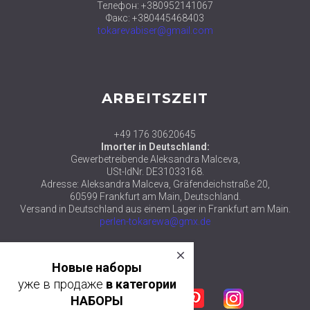
Телефон: +380952141067
Факс: +380445468403
tokarevabiser@gmail.com
ARBEITSZEIT
+49 176 30620645
Imorter in Deutschland:
Gewerbetreibende Aleksandra Malceva,
USt-IdNr. DE31033168.
Adresse: Aleksandra Malceva, Gräfendeichstraße 20,
60599 Frankfurt am Main, Deutschland.
Versand in Deutschland aus einem Lager in Frankfurt am Main.
perlen-tokarewa@gmx.de
close
© 2018 ТМ АЛЕКСАНДРА ТОКАРЕВА
Новые наборы
уже в продаже
в категории
Facebook
Twitter
Google plus
Pinterest
Instagram
НАБОРЫ