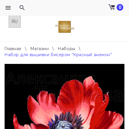
0
Skip
to
content
Главная
\
Магазин
\
Наборы
\
Набор для вышивки бисером “Красный анемон”