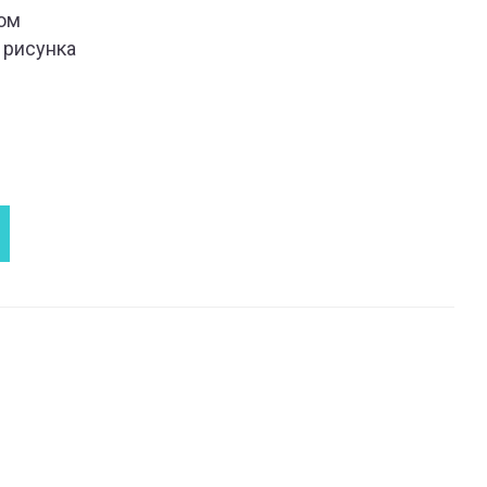
ом
 рисунка