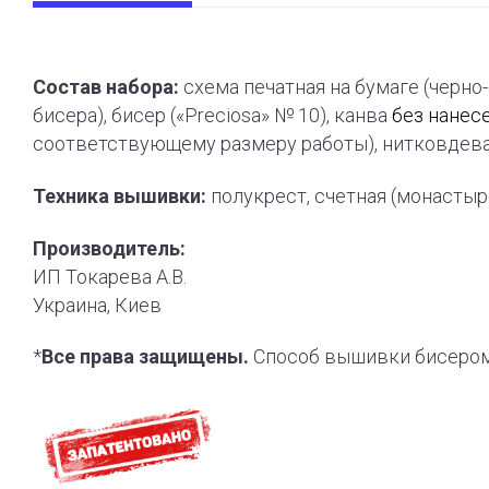
Состав набора:
схема печатная на бумаге (черно
бисера), бисер («Preciosa» № 10), канва
без нанес
соответствующему размеру работы), нитковдева
Техника вышивки:
полукрест, счетная (монасты
Производитель:
ИП Токарева А.В.
Украина, Киев
*
Все права защищены.
Способ вышивки бисером