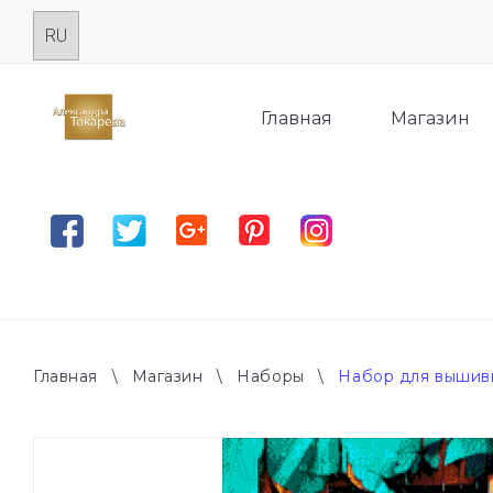
Skip
to
content
Главная
Магазин
Facebook
Twitter
Google plus
Pinterest
Instagram
Главная
\
Магазин
\
Наборы
\
Набор для вышив