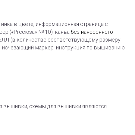
ртинка в цвете, информационная страница с
ер («Preciosa» № 10), канва
без нанесенного
ь 45ЛЛ (в количестве соответствующему размеру
а, исчезающий маркер, инструкция по вышиванию
я вышивки, схемы для вышивки являются