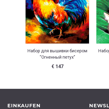
Набор для вышивки бисером
Набо
“Огненный петух”
€
147
EINKAUFEN
NEWSL