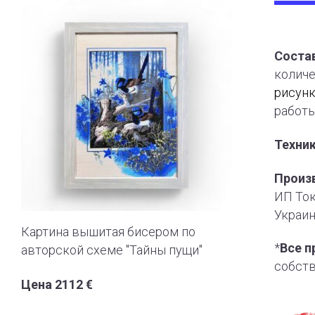
Состав
количе
рисун
работы
Техни
Произ
ИП Ток
Украин
Картина вышитая бисером по
*
Все п
авторской схеме "Тайны пущи"
собст
Цена 2112 €