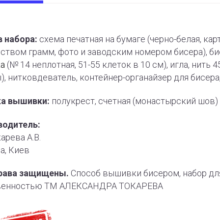
 набора:
схема печатная на бумаге (черно-белая, ка
ством грамм, фото и заводским номером бисера), бис
ка
(№ 14 неплотная, 51-55 клеток в 10 см), игла, нит
), нитковдеватель, контейнер-органайзер для бисер
ка вышивки:
полукрест, счетная (монастырский шов)
водитель:
арева А.В.
а, Киев
рава защищены.
Способ вышивки бисером, набор дл
венностью ТМ АЛЕКСАНДРА ТОКАРЕВА