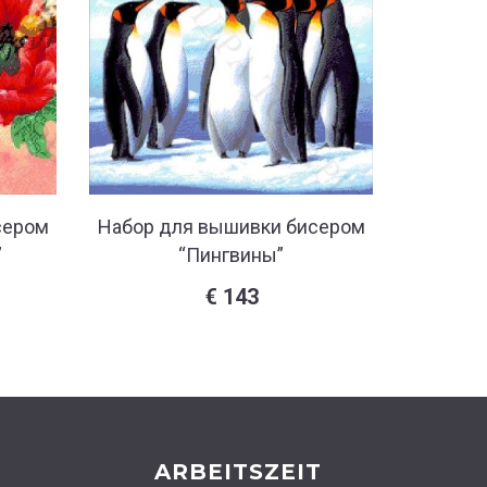
сером
Набор для вышивки бисером
Набор 
”
“Пингвины”
“Прогул
€
143
ARBEITSZEIT