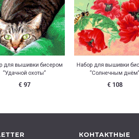
р для вышивки бисером
Набор для вышивки би
“Удачной охоты”
“Солнечным днём
€
97
€
108
ETTER
КОНТАКТНЫЕ