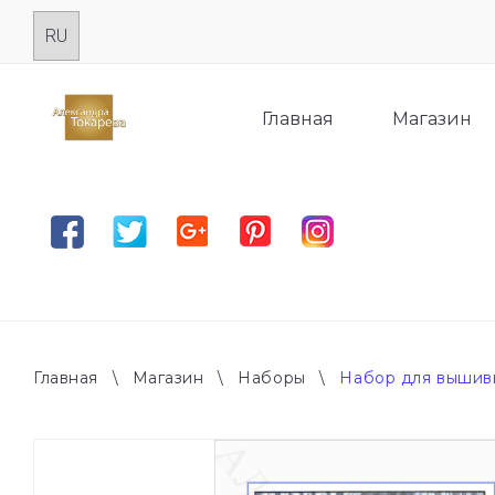
Skip
to
content
Главная
Магазин
Facebook
Twitter
Google plus
Pinterest
Instagram
Главная
\
Магазин
\
Наборы
\
Набор для вышив