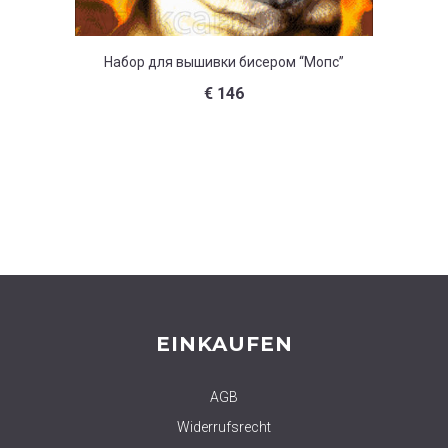
Набор для вышивки бисером “Мопс”
Набор д
€
146
EINKAUFEN
AGB
Widerrufsrecht