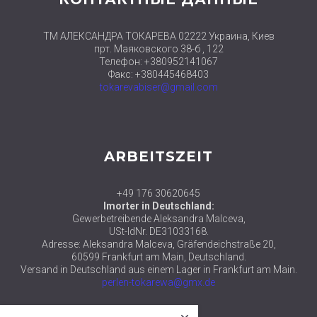
ТМ АЛЕКСАНДРА ТОКАРЕВА 02222 Украина, Киев
прт. Маяковского 38-б , 122
Телефон: +380952141067
Факс: +380445468403
tokarevabiser@gmail.com
ARBEITSZEIT
+49 176 30620645
Imorter in Deutschland:
Gewerbetreibende Aleksandra Malceva,
USt-IdNr. DE31033168.
Adresse: Aleksandra Malceva, Gräfendeichstraße 20,
60599 Frankfurt am Main, Deutschland.
Versand in Deutschland aus einem Lager in Frankfurt am Main.
perlen-tokarewa@gmx.de
close