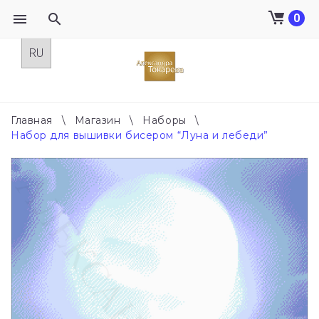
0
Skip
to
content
Главная
\
Магазин
\
Наборы
\
Набор для вышивки бисером “Луна и лебеди”