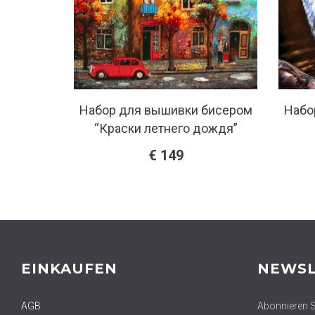
Набор для вышивки бисером
Набо
“Краски летнего дождя”
€
149
EINKAUFEN
NEWSL
AGB
Abonnieren S