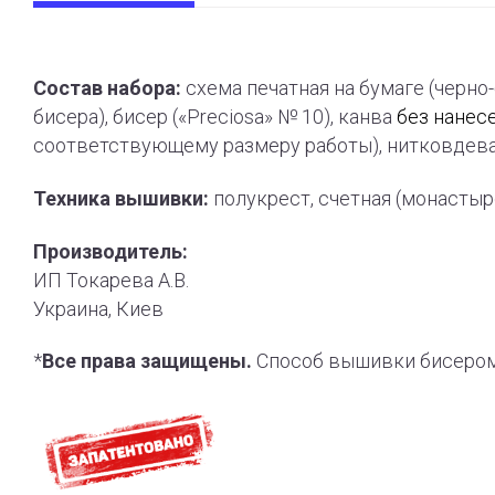
Состав набора:
схема печатная на бумаге (черно
бисера), бисер («Preciosa» № 10), канва
без нанес
соответствующему размеру работы), нитковдева
Техника вышивки:
полукрест, счетная (монасты
Производитель:
ИП Токарева А.В.
Украина, Киев
*
Все права защищены.
Способ вышивки бисером