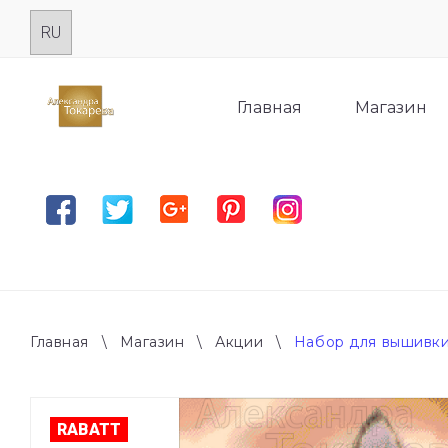
Skip
to
content
Главная
Магазин
Facebook
Twitter
Google plus
Pinterest
Instagram
Главная
\
Магазин
\
Акции
\
Набор для вышивки
RABATT