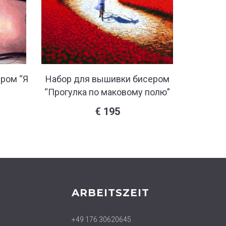
ром “Я
Набор для вышивки бисером
Набор 
“Прогулка по маковому полю”
“Зам
€
195
ARBEITSZEIT
+49 176 30620645