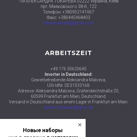
ТМ АЛЕКСАНДРА ТОКАРЕВА 02222 Украина, Киев
прт. Маяковского 38-б , 122
Телефон: +380952141067
Факс: +380445468403
tokarevabiser@gmail.com
ARBEITSZEIT
+49 176 30620645
Imorter in Deutschland:
Gewerbetreibende Aleksandra Malceva,
USt-IdNr. DE31033168.
Adresse: Aleksandra Malceva, Gräfendeichstraße 20,
60599 Frankfurt am Main, Deutschland.
Versand in Deutschland aus einem Lager in Frankfurt am Main.
perlen-tokarewa@gmx.de
close
© 2018 ТМ АЛЕКСАНДРА ТОКАРЕВА
Новые наборы
уже в продаже
в категории
Facebook
Twitter
Google plus
Pinterest
Instagram