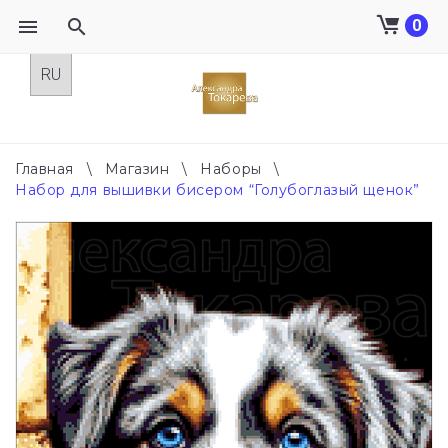
0
Skip
to
content
Главная
\
Магазин
\
Наборы
\
Набор для вышивки бисером “Голубоглазый щенок”