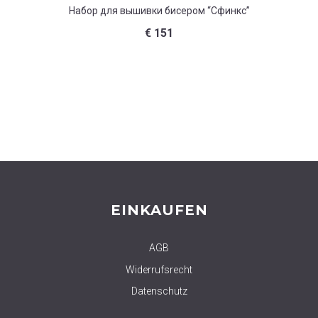
Набор для вышивки бисером “Сфинкс”
На
€
151
EINKAUFEN
AGB
Widerrufsrecht
Datenschutz